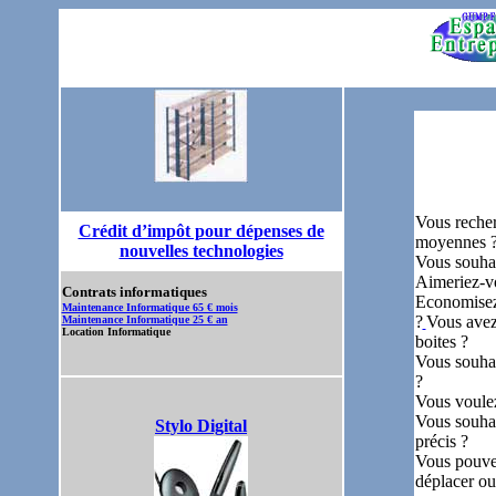
Vous reche
Crédit d’impôt pour dépenses de
moyennes 
nouvelles technologies
Vous souhai
Aimeriez-vo
Contrats informatiques
Economisez 
Maintenance Informatique 65 € mois
?
Vous avez 
Maintenance Informatique 25 € an
Location Informatique
boites ?
Vous souha
?
Vous voulez
Vous souhai
Stylo Digital
précis ?
Vous pouvez
déplacer ou