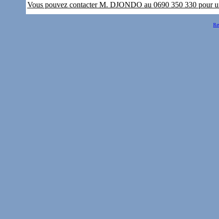
Vous pouvez contacter M. DJONDO au
0690 350 330
pour u
Ret